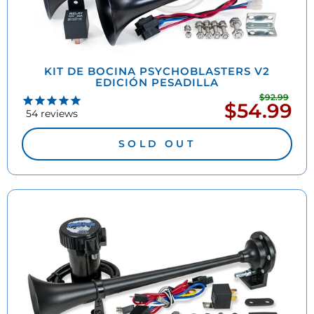
KIT DE BOCINA PSYCHOBLASTERS V2
EDICIÓN PESADILLA
$92.99
Prec
$54.99
Precio
habi
54
reviews
de
oferta
SOLD OUT