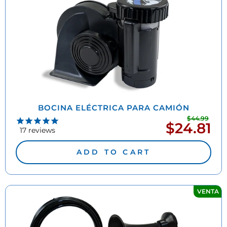
BOCINA ELÉCTRICA PARA CAMIÓN
$44.99
Prec
$24.81
Precio
habi
17
reviews
de
oferta
ADD TO CART
VENTA