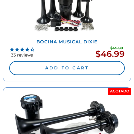
BOCINA MUSICAL DIXIE
$69.99
Prec
$46.99
Precio
habi
33
reviews
de
oferta
ADD TO CART
AGOTADO