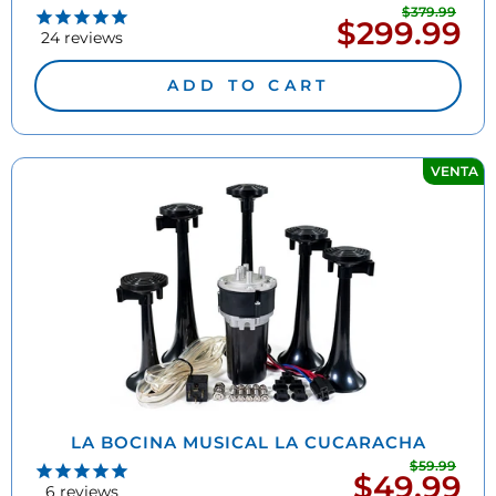
$379.99
Prec
$299.99
Precio
habi
24
reviews
de
oferta
ADD TO CART
VENTA
LA BOCINA MUSICAL LA CUCARACHA
$59.99
Prec
$49.99
Precio
habi
6
reviews