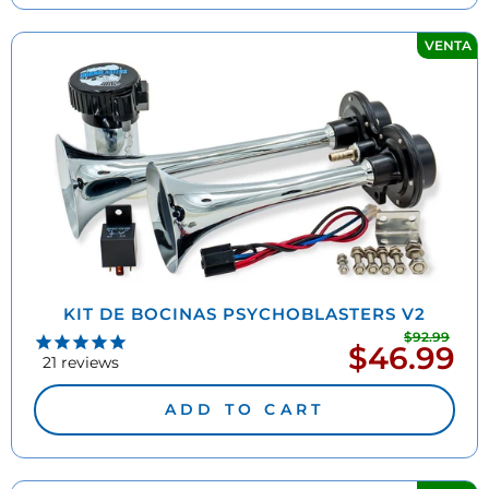
VENTA
KIT DE BOCINAS PSYCHOBLASTERS V2
$92.99
Prec
$46.99
Precio
habi
21
reviews
de
oferta
ADD TO CART