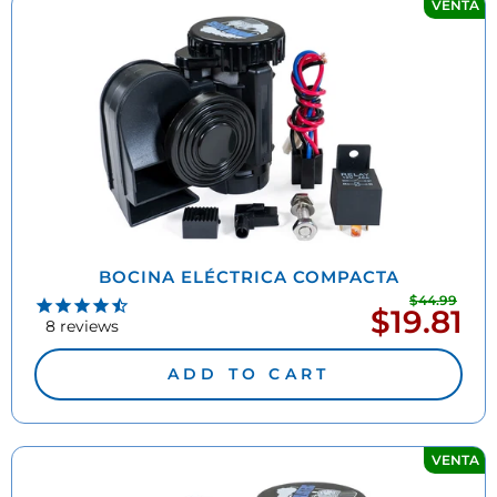
VENTA
BOCINA ELÉCTRICA COMPACTA
$44.99
Prec
$19.81
Precio
habi
8
reviews
de
oferta
ADD TO CART
VENTA