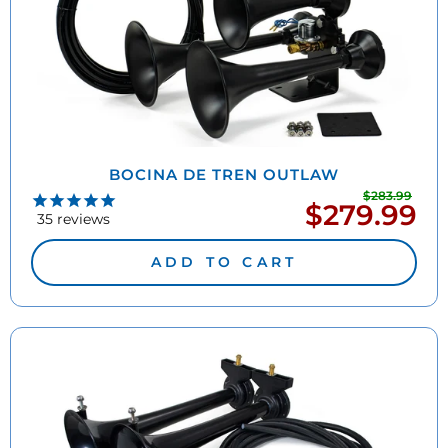
BOCINA DE TREN OUTLAW
$283.99
Prec
$279.99
Precio
habi
35
reviews
de
oferta
ADD TO CART