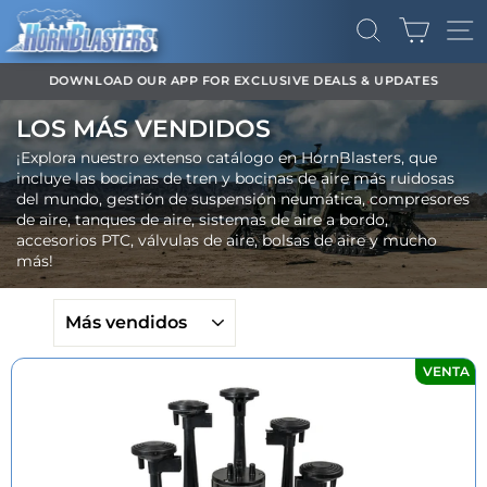
Ir
CARR
directamente
BUSCAR
NA
al
contenido
DOWNLOAD OUR APP FOR EXCLUSIVE DEALS & UPDATES
diapositivas
LOS MÁS VENDIDOS
pausa
¡Explora nuestro extenso catálogo en HornBlasters, que
incluye las bocinas de tren y bocinas de aire más ruidosas
del mundo, gestión de suspensión neumática, compresores
de aire, tanques de aire, sistemas de aire a bordo,
accesorios PTC, válvulas de aire, bolsas de aire y mucho
más!
ORDENAR
VENTA