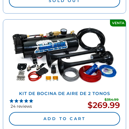
SOLD OUT
VENTA
KIT DE BOCINA DE AIRE DE 2 TONOS
$354.99
Prec
$269.99
Precio
habi
24
reviews
de
oferta
ADD TO CART