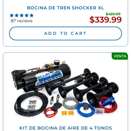
BOCINA DE TREN SHOCKER XL
$459.99
Prec
$339.99
Precio
habi
87
reviews
de
oferta
ADD TO CART
VENTA
KIT DE BOCINA DE AIRE DE 4 TONOS