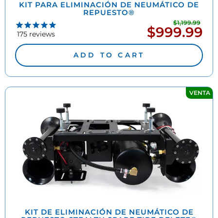
KIT PARA ELIMINACIÓN DE NEUMÁTICO DE
REPUESTO®
$1,199.99
Prec
$999.99
Precio
habi
175
reviews
de
oferta
ADD TO CART
VENTA
KIT DE ELIMINACIÓN DE NEUMÁTICO DE