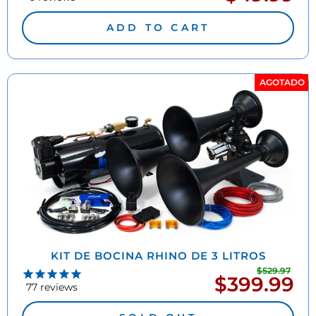
de
oferta
ADD TO CART
AGOTADO
KIT DE BOCINA RHINO DE 3 LITROS
$529.97
Prec
$399.99
Precio
habi
77
reviews
de
oferta