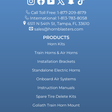
Instagram
Facebook
YouTube
X
Snapchat
TikTok
Call Toll Free: 1-877-209-8179
International: 1-813-783-8058
6511 N 54th St, Tampa, FL 33610
sales@hornblasters.com
PRODUCTS
Horn Kits
Train Horns & Air Horns
Installation Brackets
Standalone Electric Horns
Onboard Air Systems
Instruction Manuals
Spare Tire Delete Kits
Goliath Train Horn Mount